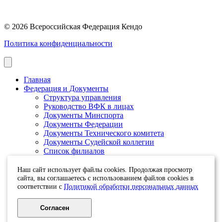
© 2026 Всероссийская Федерация Кендо
Политика конфиденциальности
Главная
Федерация и Документы
Структура управления
Руководство ВФК в лицах
Документы Минспорта
Документы Федерации
Документы Технического комитета
Документы Судейской коллегии
Список филиалов
Оплата взносов и Банковские реквизиты
Календарь и результаты
Наш сайт использует файлы cookies. Продолжая просмотр
Календарь
сайта, вы соглашаетесь с использованием файлов cookies в
соответствии с
Политикой обработки персональных данных
Новости и события
Антидопинг
О кендо
Согласен
Статьи