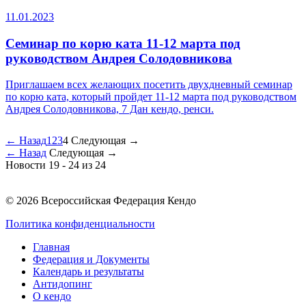
11.01.2023
Семинар по корю ката 11-12 марта под
руководством Андрея Солодовникова
Приглашаем всех желающих посетить двухдневный семинар
по корю ката, который пройдет 11-12 марта под руководством
Андрея Солодовникова, 7 Дан кендо, ренси.
←
Назад
1
2
3
4
Следующая
→
←
Назад
Следующая
→
Новости 19 - 24 из 24
© 2026 Всероссийская Федерация Кендо
Политика конфиденциальности
Главная
Федерация и Документы
Календарь и результаты
Антидопинг
О кендо