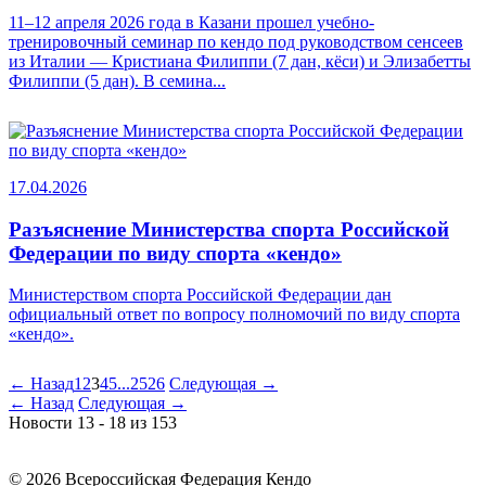
11–12 апреля 2026 года в Казани прошел учебно-
тренировочный семинар по кендо под руководством сенсеев
из Италии — Кристиана Филиппи (7 дан, кёси) и Элизабетты
Филиппи (5 дан). В семина...
17.04.2026
Разъяснение Министерства спорта Российской
Федерации по виду спорта «кендо»
Министерством спорта Российской Федерации дан
официальный ответ по вопросу полномочий по виду спорта
«кендо».
←
Назад
1
2
3
4
5
...
25
26
Следующая
→
←
Назад
Следующая
→
Новости 13 - 18 из 153
© 2026 Всероссийская Федерация Кендо