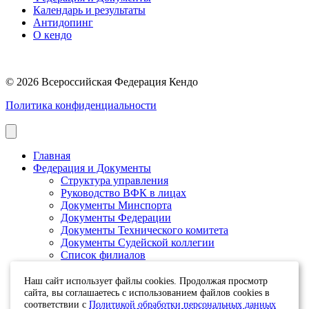
Календарь и результаты
Антидопинг
О кендо
© 2026 Всероссийская Федерация Кендо
Политика конфиденциальности
Главная
Федерация и Документы
Структура управления
Руководство ВФК в лицах
Документы Минспорта
Документы Федерации
Документы Технического комитета
Документы Судейской коллегии
Список филиалов
Оплата взносов и Банковские реквизиты
Календарь и результаты
Наш сайт использует файлы cookies. Продолжая просмотр
Календарь
сайта, вы соглашаетесь с использованием файлов cookies в
соответствии с
Политикой обработки персональных данных
Новости и события