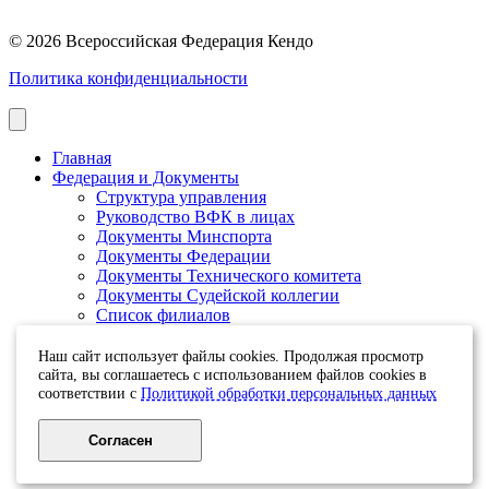
© 2026 Всероссийская Федерация Кендо
Политика конфиденциальности
Главная
Федерация и Документы
Структура управления
Руководство ВФК в лицах
Документы Минспорта
Документы Федерации
Документы Технического комитета
Документы Судейской коллегии
Список филиалов
Оплата взносов и Банковские реквизиты
Календарь и результаты
Наш сайт использует файлы cookies. Продолжая просмотр
Календарь
сайта, вы соглашаетесь с использованием файлов cookies в
Новости и события
соответствии с
Политикой обработки персональных данных
Антидопинг
О кендо
Согласен
Статьи
Как создать клуб