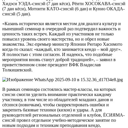
Хидэси УЭДА-сэнсэй (7 дан кёси), Рёити ХОСОКАВА-сэнсэй
(7 дан кёси), Мотоити КАТО-сэнсэй (6 дан) и Кунио ОКАДА-
сэнсэй (5 дан).
«Казань исторически является местом для диалога культур и
нынешний семинар в очередной раз подтвердил важность и
ценность таких встреч. Каждый из участников не только
повысил уровень своего мастерства, но и обрел новые
знакомства. Экс-премьер министр Японии Рютаро Хасимото
когда-то сказал: «каждый, кто занимается кендо – мой друг».
Я полностью с этим согласен. И надеюсь, что подобные
мероприятия вновь станут доброй традицией», – заявил в
приветственном слове президент ВФК Владислав
Толкишевский.
В рамках семинара состоялись мастер-классы, на которых
сэнсэи смогли уделить внимание практически каждому
участнику, в том числе из обладателей младших данов и
сёсинся (новичкам), чтобы скорректировать ошибки и
закрепить базовые техники (кихон) и удары. А для
руководителей региональных отделений и клубов, ЁСИЯМА-
сэнсэй провел отдельное учебно-методическое занятие по
новым подходам и техникам преподавания кендо,