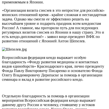
применяемым в Японии.
«Организация визита сэнсэев в это непростое для российско-
японских отношений время - крайне сложная и нестандартная
задача. Однако мы смогли ее эффективно решить на
высочайшем уровне и подарить праздник всем кендоистам
России! А главное, мы проторили путь для последующих
регулярных визитов сэнсэев из Японии в нашу страну. Это и
есть кендо-дипломатия!» - заявил вице-президент ВФК по
развитию отношений с Японией Антон Шепелев.
Всероссийская федерация кендо выражает особую
благодарность «Фонду развития медицины и контактных
видов единоборств» Краснодарского края, лично президенту
Фонда Павлу Викторовичу Писаренко и основателю Фонда
Олегу Владимировичу Дерипаске за помощь в организации
семинара и вклад в развитие российского кендо.
Отдельную благодарность за помощь в организации
мероприятия Всероссийская федерация кендо выражает
давнему другу России и человеку, стоявшему у истоков